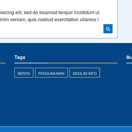
isicing elit, sed do eiusmod tempor incididunt ut
nim veniam, quis nostrud exercitation ullamco l
i
Tags
Ik
BERITA
PENGUMUMAN
SEKILAS INFO