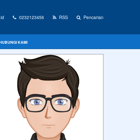
id
0232123456
RSS
Pencarian
HUBUNGI KAMI