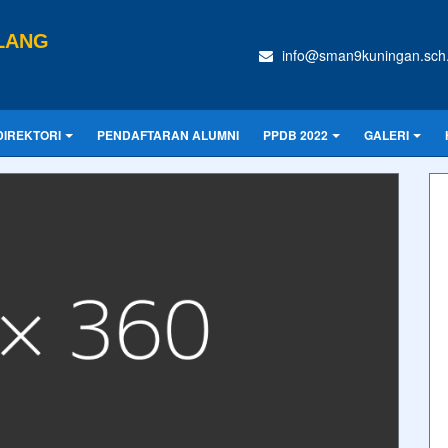
LANG
info@sman9kuningan.sch.
DIREKTORI
PENDAFTARAN ALUMNI
PPDB 2022
GALERI