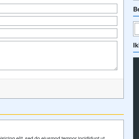
B
Ik
isicing elit, sed do eiusmod tempor incididunt ut