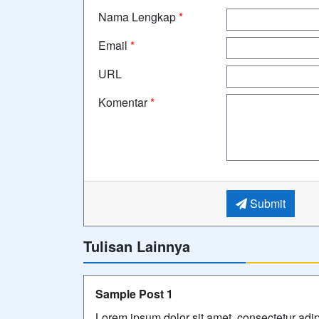
Nama Lengkap
*
Email
*
URL
Komentar
*
Submit
Tulisan Lainnya
Sample Post 1
Lorem ipsum dolor sit amet, consectetur adip